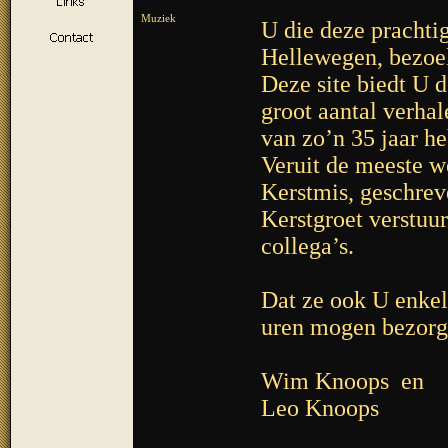
Muziek
U die deze prachti
Hellewegen, bezoekt
Deze site biedt U 
groot aantal verha
van zo’n 35 jaar h
Veruit de meeste we
Kerstmis, geschrev
Kerstgroet verstuu
collega’s.
Dat ze ook U enkel
uren mogen bezorge
Wim Knoops en
Leo Knoops